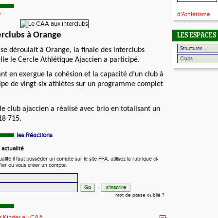
e
d'Athlétisme.
erclubs à Orange
LES ESPACES
e déroulait à Orange, la finale des interclubs
le le Cercle Athlétique Ajaccien a participé.
t en exergue la cohésion et la capacité d’un club à
ipe de vingt-six athlètes sur un programme complet
e club ajaccien a réalisé avec brio en totalisant un
18 715.
les Réactions
actualité
ité il faut posséder un compte sur le site FFA, utilisez la rubrique ci-
fier ou vous créer un compte.
|
mot de passe oublié ?
n Kinder au CAA