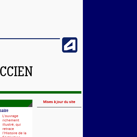
CCIEN
Mises à jour du site
naire
L'ouvrage
richement
illustré, qui
retrace
l’Histoire de la