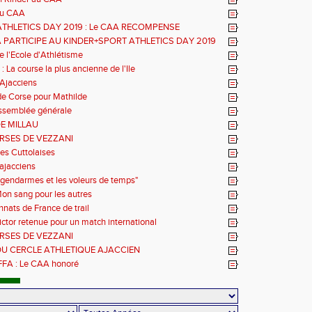
au CAA
ATHLETICS DAY 2019 : Le CAA RECOMPENSE
A PARTICIPE AU KINDER+SPORT ATHLETICS DAY 2019
e l'Ecole d'Athlétisme
 La course la plus ancienne de l'Ile
Ajacciens
de Corse pour Mathilde
semblée générale
DE MILLAU
RSES DE VEZZANI
es Cuttolaises
ajacciens
s gendarmes et les voleurs de temps"
Mon sang pour les autres
ats de France de trail
ctor retenue pour un match international
RSES DE VEZZANI
U CERCLE ATHLETIQUE AJACCIEN
FFA : Le CAA honoré