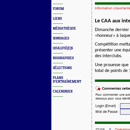
Information important
FORUM
LIENS
Le CAA aux int
MÉDIATHÈQUE
Dimanche dernier s
«honneur» à laquel
SONDAGES
Compétition mettan
QUALIFIÉ(E)S
présenter une équ
des interclubs.
BIOGRAPHIES
Une prouesse que l
SÉLECTIONS
total de points de 
PLANS
D'ENTRAÎNEMENT
Commentez cette 
CALENDRIER
Pour commenter une actual
dessous pour vous identi
Login (Email)
:
Mot de Passe
:
>
17/09
Opératio