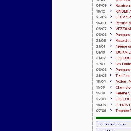
>
03/09
Reprise 
>
18/12
KINDER 
>
25/09
LE CAA 
>
16/08
Reprise d
>
06/07
VEZZANI :
>
06/06
Parcours 
>
21/05
Records 
>
21/01
49ème as
>
01/10
100 KM 
>
31/07
LES COU
>
17/07
Les Foulé
>
06/06
Parcours 
>
23/05
Trail "Le
>
18/04
Action : 
>
11/09
Championn
>
11/09
Hélène Vi
>
27/07
LES COU
>
18/06
ECHOS D
>
07/06
Trophée 